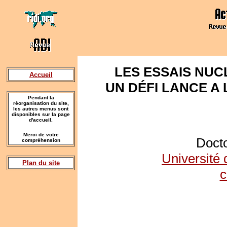
LES ESSAIS NUCL
Accueil
UN DÉFI LANCE A
Pendant la
réorganisation du site,
les autres menus sont
disponibles sur la page
d'accueil.
Merci de votre
Doct
compréhension
Université
Plan du site
c