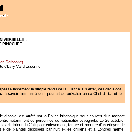
NIVERSELLE :
E PINOCHET
éon-Sorbonne)
ité d'Evry-Val-d'Essonne
 dépasse largement le simple rendu de la Justice. En effet, ces décisions
, à savoir l'immunité dont pourrait se prévaloir un ex-Chef d'Etat et le
ie discale, est arrêté par la Police britannique sous couvert d'un mandat
encontre notamment de personnes de nationalité espagnole. Le 26 octobre,
'ex-dictateur du Chili pour enlèvement, torture et meurtre d'un citoyen de
isie de plaintes déposées par huit exilés chiliens et à Londres même,