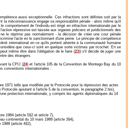
compétence aussi exceptionnelle. Ces infractions sont définies soit par la
 dont la méconnaissance engage sa responsabilité pénale - alors même qu'il
 le comportement de l'individu est érigé en infraction internationale par le
l'action répressive est laissée aux organes policiers et juridictionnels des
s ne le réprime pas normalement - la décision de créer une cour pénale
 incrimine l'acte en le sanctionnant d'une peine. Le principe de compétence
 droit international en ce qu'ils portent atteinte à la communauté humaine
 considère que ceux-ci sont en quelque sorte victimes par ricochet. En se
eut même être dans l'obligation de le faire (
23
)) s'il décide de juger une
ontre des étrangers.
evant la CPIJ (
24
) et l'article 105 de la Convention de Montego Bay du 10
es conventions internationales :
mbre 1971 telle que modifiée par le Protocole pour la répression des actes
du Protocole ajoutant à l'article 5 de la convention, le paragraphe 2 bis),
'une protection internationale, y compris les agents diplomatiques du 14
 1984 (article 5§2 et article 7),
teau continental du 10 mars 1988 (article 3§4),
 1988 (article 4§2),