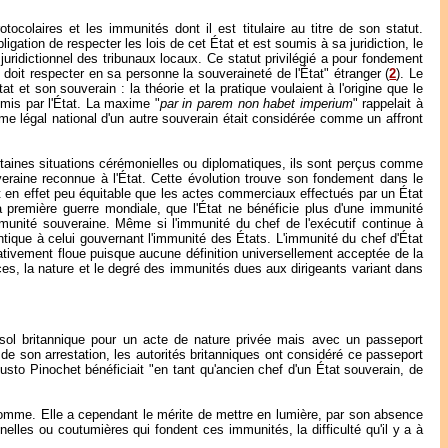
ocolaires et les immunités dont il est titulaire au titre de son statut.
bligation de respecter les lois de cet État et est soumis à sa juridiction, le
e juridictionnel des tribunaux locaux. Ce statut privilégié a pour fondement
 doit respecter en sa personne la souveraineté de l'État" étranger (
2
). Le
 et son souverain : la théorie et la pratique voulaient à l'origine que le
mis par l'État. La maxime "
par in parem non habet imperium
" rappelait à
e légal national d'un autre souverain était considérée comme un affront
rtaines situations cérémonielles ou diplomatiques, ils sont perçus comme
uveraine reconnue à l'État. Cette évolution trouve son fondement dans le
it en effet peu équitable que les actes commerciaux effectués par un État
la première guerre mondiale, que l'État ne bénéficie plus d'une immunité
mmunité souveraine. Même si l'immunité du chef de l'exécutif continue à
tique à celui gouvernant l'immunité des États. L'immunité du chef d'État
ativement floue puisque aucune définition universellement acceptée de la
ces, la nature et le degré des immunités dues aux dirigeants variant dans
le sol britannique pour un acte de nature privée mais avec un passeport
s de son arrestation, les autorités britanniques ont considéré ce passeport
sto Pinochet bénéficiait "en tant qu'ancien chef d'un État souverain, de
'homme. Elle a cependant le mérite de mettre en lumière, par son absence
elles ou coutumières qui fondent ces immunités, la difficulté qu'il y a à