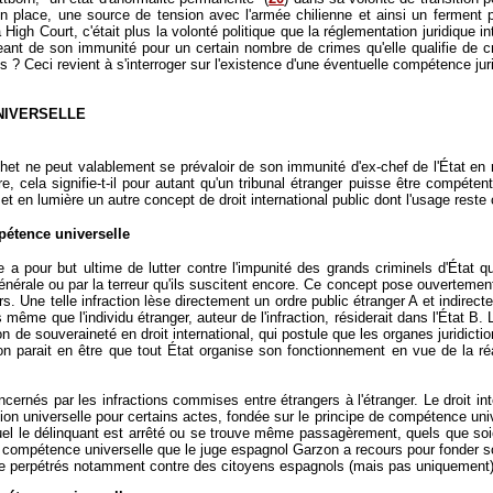
place, une source de tension avec l'armée chilienne et ainsi un ferment pos
High Court, c'était plus la volonté politique que la réglementation juridique int
geant de son immunité pour un certain nombre de crimes qu'elle qualifie de c
ons ? Ceci revient à s'interroger sur l'existence d'une éventuelle compétence jur
UNIVERSELLE
het ne peut valablement se prévaloir de son immunité d'ex-chef de l'État en r
, cela signifie-t-il pour autant qu'un tribunal étranger puisse être compétent
met en lumière un autre concept de droit international public dont l'usage rest
pétence universelle
 a pour but ultime de lutter contre l'impunité des grands criminels d'État 
énérale ou par la terreur qu'ils suscitent encore. Ce concept pose ouvertement
. Une telle infraction lèse directement un ordre public étranger A et indirecte
rs même que l'individu étranger, auteur de l'infraction, résiderait dans l'État B
tion de souveraineté en droit international, qui postule que les organes juridict
ison parait en être que tout État organise son fonctionnement en vue de la r
ncernés par les infractions commises entre étrangers à l'étranger. Le droit int
ssion universelle pour certains actes, fondée sur le principe de compétence un
uquel le délinquant est arrêté ou se trouve même passagèrement, quels que soien
e compétence universelle que le juge espagnol Garzon a recours pour fonder son
sme perpétrés notamment contre des citoyens espagnols (mais pas uniquement)