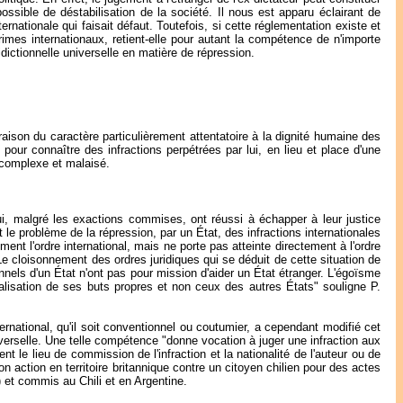
sible de déstabilisation de la société. Il nous est apparu éclairant de
ernationale qui faisait défaut. Toutefois, si cette réglementation existe et
rimes internationaux, retient-elle pour autant la compétence de n'importe
idictionnelle universelle en matière de répression.
aison du caractère particulièrement attentatoire à la dignité humaine des
 pour connaître des infractions perpétrées par lui, en lieu et place d'une
e complexe et malaisé.
qui, malgré les exactions commises, ont réussi à échapper à leur justice
 le problème de la répression, par un État, des infractions internationales
ment l'ordre international, mais ne porte pas atteinte directement à l'ordre
. Le cloisonnement des ordres juridiques qui se déduit de cette situation de
ionnels d'un État n'ont pas pour mission d'aider un État étranger. L'égoïsme
éalisation de ses buts propres et non ceux des autres États" souligne P.
ernational, qu'il soit conventionnel ou coutumier, a cependant modifié cet
iverselle. Une telle compétence "donne vocation à juger une infraction aux
t le lieu de commission de l'infraction et la nationalité de l'auteur ou de
 action en territoire britannique contre un citoyen chilien pour des actes
 et commis au Chili et en Argentine.