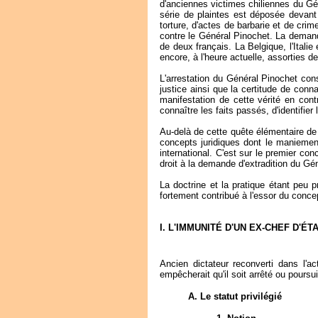
d'anciennes victimes chiliennes du Gén
série de plaintes est déposée devant 
torture, d'actes de barbarie et de crim
contre le Général Pinochet. La demand
de deux français. La Belgique, l'Italie
encore, à l'heure actuelle, assorties d
L'arrestation du Général Pinochet con
justice ainsi que la certitude de conn
manifestation de cette vérité en contr
connaître les faits passés, d'identifie
Au-delà de cette quête élémentaire de j
concepts juridiques dont le maniement
international. C'est sur le premier co
droit à la demande d'extradition du Gé
La doctrine et la pratique étant peu p
fortement contribué à l'essor du conc
I. L'IMMUNITÉ D'UN EX-CHEF D'
Ancien dictateur reconverti dans l'ac
empêcherait qu'il soit arrêté ou poursui
A. Le statut privilégié