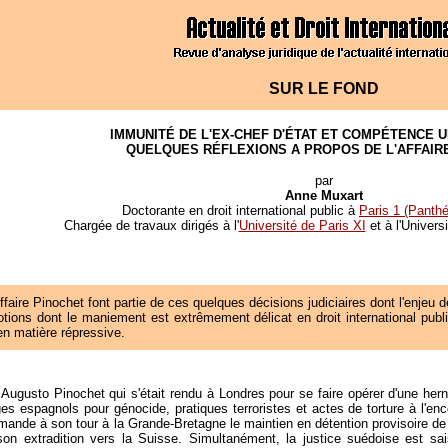
SUR LE FOND
IMMUNITÉ DE L'EX-CHEF D'ÉTAT ET COMPÉTENCE U
QUELQUES RÉFLEXIONS A PROPOS DE L'AFFAIR
par
Anne Muxart
Doctorante en droit international public à
Paris 1 (Panth
Chargée de travaux dirigés à l'
Université de Paris XI
et à l'Univers
ffaire Pinochet font partie de ces quelques décisions judiciaires dont l'enjeu
otions dont le maniement est extrêmement délicat en droit international public
n matière répressive.
 Augusto Pinochet qui s'était rendu à Londres pour se faire opérer d'une hern
juges espagnols pour génocide, pratiques terroristes et actes de torture à l'
emande à son tour à la Grande-Bretagne le maintien en détention provisoire de l
on extradition vers la Suisse. Simultanément, la justice suédoise est sa