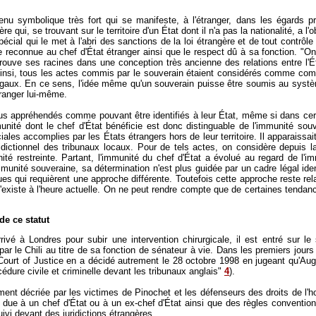
nu symbolique très fort qui se manifeste, à l'étranger, dans les égards prot
 qui, se trouvant sur le territoire d'un État dont il n'a pas la nationalité, a l'o
pécial qui le met à l'abri des sanctions de la loi étrangère et de tout contrôl
e reconnue au chef d'État étranger ainsi que le respect dû à sa fonction. "On
trouve ses racines dans une conception très ancienne des relations entre l'État
 Ainsi, tous les actes commis par le souverain étaient considérés comme com
égaux. En ce sens, l'idée même qu'un souverain puisse être soumis au systèm
étranger lui-même.
plus appréhendés comme pouvant être identifiés à leur État, même si dans ce
mmunité dont le chef d'État bénéficie est donc distinguable de l'immunité so
es accomplies par les États étrangers hors de leur territoire. Il apparaissa
ridictionnel des tribunaux locaux. Pour de tels actes, on considère depuis 
é restreinte. Partant, l'immunité du chef d'État a évolué au regard de l'i
munité souveraine, sa détermination n'est plus guidée par un cadre légal iden
es qui requièrent une approche différente. Toutefois cette approche reste rel
n'existe à l'heure actuelle. On ne peut rendre compte que de certaines tendan
de ce statut
rrivé à Londres pour subir une intervention chirurgicale, il est entré sur 
par le Chili au titre de sa fonction de sénateur à vie. Dans les premiers jour
Court of Justice en a décidé autrement le 28 octobre 1998 en jugeant qu'Augu
édure civile et criminelle devant les tribunaux anglais"
4
).
tement décriée par les victimes de Pinochet et les défenseurs des droits de l
 due à un chef d'État ou à un ex-chef d'État ainsi que des règles conventionn
suivi devant des juridictions étrangères.