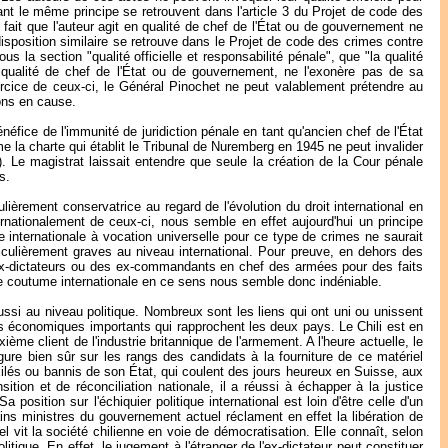
nant le même principe se retrouvent dans l'article 3 du Projet de code des
 fait que l'auteur agit en qualité de chef de l'État ou de gouvernement ne
isposition similaire se retrouve dans le Projet de code des crimes contre
s la section "qualité officielle et responsabilité pénale", que "la qualité
 en qualité de chef de l'État ou de gouvernement, ne l'exonère pas de sa
rcice de ceux-ci, le Général Pinochet ne peut valablement prétendre au
ions en cause.
néfice de l'immunité de juridiction pénale en tant qu'ancien chef de l'État
ême la charte qui établit le Tribunal de Nuremberg en 1945 ne peut invalider
). Le magistrat laissait entendre que seule la création de la Cour pénale
s.
lièrement conservatrice au regard de l'évolution du droit international en
rnationalement de ceux-ci, nous semble en effet aujourd'hui un principe
le internationale à vocation universelle pour ce type de crimes ne saurait
articulièrement graves au niveau international. Pour preuve, en dehors des
s ex-dictateurs ou des ex-commandants en chef des armées pour des faits
e coutume internationale en ce sens nous semble donc indéniable.
ussi au niveau politique. Nombreux sont les liens qui ont uni ou unissent
ns économiques importants qui rapprochent les deux pays. Le Chili est en
ème client de l'industrie britannique de l'armement. A l'heure actuelle, le
ure bien sûr sur les rangs des candidats à la fourniture de ce matériel
exilés ou bannis de son État, qui coulent des jours heureux en Suisse, aux
ition et de réconciliation nationale, il a réussi à échapper à la justice
osition sur l'échiquier politique international est loin d'être celle d'un
ains ministres du gouvernement actuel réclament en effet la libération de
uel vit la société chilienne en voie de démocratisation. Elle connaît, selon
litique. En effet, le jugement à l'étranger de l'ex-dictateur peut constituer