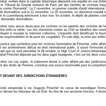
éral, exilées dans la capitale britannique déposent une requête en vue d'obt
le Tribunal de Grande instance de Paris par des familles de victimes franç
es contre l'humanité". Le 2 novembre, un premier mandat d'arrêt international p
e d'extradition suit le 12 novembre. Le 20 novembre, un deuxième mandat est d
 et le Luxembourg annoncent à leur tour, fin octobre, le dépôt de plaintes cont
e demandes d'extradition.
stitue sans aucun doute pour les victimes ou les parents des victimes de l'a
aître enfin la vérité. Les lois d'amnistie votées au Chili au bénéfice des me
ibuant à museler la mémoire collective. L'impunité dont bénéficiait le bourr
r les responsabilités et de punir les coupables. En cela déjà, la mise aux arrêts
ustice que symbolise pour les victimes l'arrestation de Pinochet, cette affaire
 est extrêmement délicat en droit international public, à savoir l'immunité d
ncept que se sont penchées le 28 octobre, la High Court of Justice britanniq
néral Pinochet déposée par les deux juges espagnols, c'est sur les deux conc
rolixe sur ces sujets, le traitement donné à cette affaire par des juridictions
ept des droits de l'homme, constitue une source inestimable pour la compréhe
ÉTAT DEVANT DES JURIDICTIONS ÉTRANGÈRES
tivité sénatoriale à vie, Augusto Pinochet ne cesse de revendiquer l'immun
vi devant les tribunaux de cet État. Au titre de son ancienne fonction, il récla