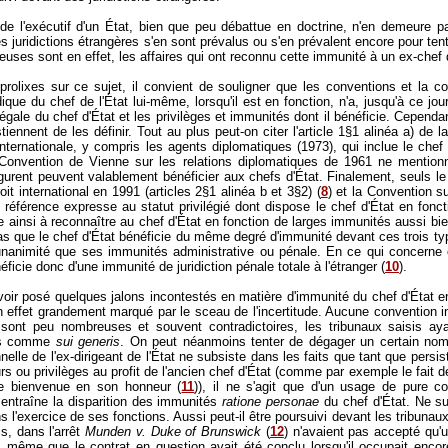
 de l'exécutif d'un État, bien que peu débattue en doctrine, n'en demeure 
 juridictions étrangères s'en sont prévalus ou s'en prévalent encore pour tente
uses sont en effet, les affaires qui ont reconnu cette immunité à un ex-chef d
prolixes sur ce sujet, il convient de souligner que les conventions et la co
idique du chef de l'État lui-même, lorsqu'il est en fonction, n'a, jusqu'à ce jo
 légale du chef d'État et les privilèges et immunités dont il bénéficie. Cepen
iennent de les définir. Tout au plus peut-on citer l'article 1§1 alinéa a) de 
internationale, y compris les agents diplomatiques (1973), qui inclue le che
 Convention de Vienne sur les relations diplomatiques de 1961 ne mentio
igurent peuvent valablement bénéficier aux chefs d'État. Finalement, seuls le P
t international en 1991 (articles 2§1 alinéa b et 3§2) (
8
) et la Convention 
e référence expresse au statut privilégié dont dispose le chef d'État en fonc
 ainsi à reconnaître au chef d'État en fonction de larges immunités aussi bien
as que le chef d'État bénéficie du même degré d'immunité devant ces trois typ
e unanimité que ses immunités administrative ou pénale. En ce qui concerne 
éficie donc d'une immunité de juridiction pénale totale à l'étranger (
10
).
oir posé quelques jalons incontestés en matière d'immunité du chef d'État en
en effet grandement marqué par le sceau de l'incertitude. Aucune convention int
 sont peu nombreuses et souvent contradictoires, les tribunaux saisis ayan
cas comme
sui generis
. On peut néanmoins tenter de dégager un certain nombre
onnelle de l'ex-dirigeant de l'État ne subsiste dans les faits que tant que persist
rs ou privilèges au profit de l'ancien chef d'État (comme par exemple le fait
de bienvenue en son honneur (
11
)), il ne s'agit que d'un usage de pure c
 entraîne la disparition des immunités
ratione personae
du chef d'État. Ne s
ns l'exercice de ses fonctions. Aussi peut-il être poursuivi devant les tribunau
is, dans l'arrêt
Munden v. Duke of Brunswick
(
12
) n'avaient pas accepté qu'
lors même que le contrat en question avait été conclu lorsqu'il occupait enco