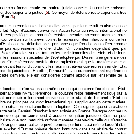
pas moins fondamentale en matière juridictionnelle. Un nombre croissant
r d'échapper à la justice (
5
). Ce moyen de défense reste cependant très
'État (
6
).
utume internationales brillent elles aussi par leur relatif mutisme en ce
ur, fait l'objet d'aucune convention. Aucun texte au niveau international ne
dant, ces privilèges et immunités existent incontestablement mais les rares
la Convention sur la prévention et la répression des infractions contre les
f d'État dans sa définition des personnes que l'on doit considérer comme
nne pas expressément le chef d'État. On considère cependant que, par
rojet d'articles sur les immunités juridictionnelles des États et de leurs
sur les missions spéciales de 1969 adoptée par l'Assemblée générale des
tion. Cette référence postule donc implicitement que la matière existe et
 devant les juridictions civiles, administratives que répressives de l'État
es de juridictions. En effet, l'immunité civile du représentant suprême de
cette dernière, elle est considérée comme absolue par l'ensemble de la
 fonction, il n'en va pas de même en ce qui concerne l'ex-chef de l'État.
ernationale n'y fait référence, la coutume reste relativement floue sur la
t contribué à fortement individualiser le statut de l'ex-chef d'État en
 de principes de droit international qui s'appliquent en cette matière.
e la situation fonctionnelle qui la légitime. Cela signifie que si la pratique
 de traiter le Général Pinochet à son arrivée en Grande Bretagne comme un
ourtoisie qui ne correspond à aucune obligation juridique. Comme pour
ubsiste que son immunité
ratione materiae
c'est-à-dire celle qui s'attache
x étrangers pour tout acte privé commis par lui et ceci même lorsqu'il était
un ex-chef d'État se prévale de son immunité dans une affaire de contrat
re ses fonctions. Toutefois, cette immunité persiste pour tous les actes