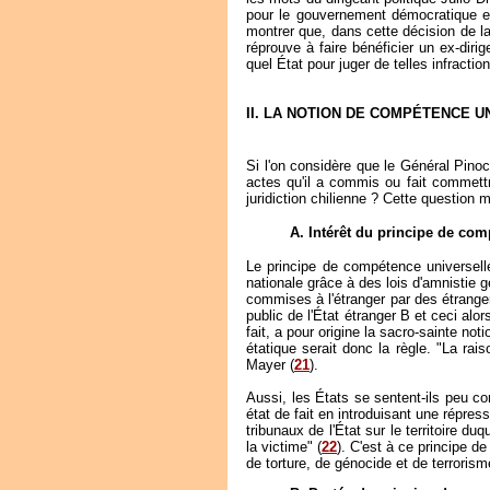
pour le gouvernement démocratique en 
montrer que, dans cette décision de la 
réprouve à faire bénéficier un ex-diri
quel État pour juger de telles infracti
II. LA NOTION DE COMPÉTENCE 
Si l'on considère que le Général Pinoc
actes qu'il a commis ou fait commettre
juridiction chilienne ? Cette question 
A. Intérêt du principe de com
Le principe de compétence universelle
nationale grâce à des lois d'amnistie g
commises à l'étranger par des étrangers
public de l'État étranger B et ceci alo
fait, a pour origine la sacro-sainte no
étatique serait donc la règle. "La ra
Mayer (
21
).
Aussi, les États se sentent-ils peu co
état de fait en introduisant une répre
tribunaux de l'État sur le territoire d
la victime" (
22
). C'est à ce principe d
de torture, de génocide et de terrori