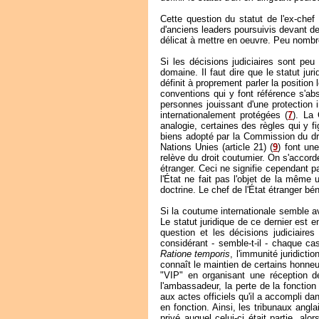
Cette question du statut de l'ex-chef
d'anciens leaders poursuivis devant des
délicat à mettre en oeuvre. Peu nombre
Si les décisions judiciaires sont peu 
domaine. Il faut dire que le statut jur
définit à proprement parler la position
conventions qui y font référence s'abst
personnes jouissant d'une protection 
internationalement protégées (
7
). La
analogie, certaines des règles qui y f
biens adopté par la Commission du droi
Nations Unies (article 21) (
9
) font un
relève du droit coutumier. On s'accorde
étranger. Ceci ne signifie cependant p
l'État ne fait pas l'objet de la mêm
doctrine. Le chef de l'État étranger bén
Si la coutume internationale semble av
Le statut juridique de ce dernier est 
question et les décisions judiciaires
considérant - semble-t-il - chaque 
Ratione temporis
, l'immunité juridicti
connaît le maintien de certains honneu
"VIP" en organisant une réception 
l'ambassadeur, la perte de la fonction
aux actes officiels qu'il a accompli da
en fonction. Ainsi, les tribunaux angla
privé auquel celui-ci était partie, a