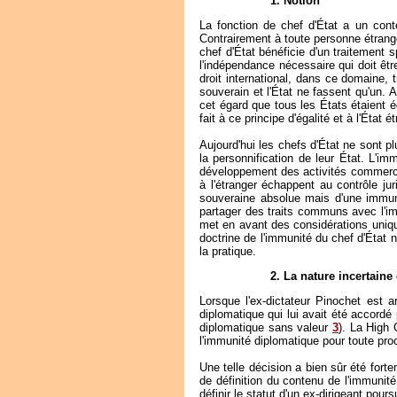
1. Notion
La fonction de chef d'État a un conte
Contrairement à toute personne étrangère
chef d'État bénéficie d'un traitement s
l'indépendance nécessaire qui doit êtr
droit international, dans ce domaine, 
souverain et l'État ne fassent qu'un.
cet égard que tous les États étaient 
fait à ce principe d'égalité et à l'État 
Aujourd'hui les chefs d'État ne sont 
la personnification de leur État. L'i
développement des activités commercial
à l'étranger échappent au contrôle ju
souveraine absolue mais d'une immunit
partager des traits communs avec l'im
met en avant des considérations uniqu
doctrine de l'immunité du chef d'État 
la pratique.
2. La nature incertaine 
Lorsque l'ex-dictateur Pinochet est a
diplomatique qui lui avait été accordé 
diplomatique sans valeur
3
). La High 
l'immunité diplomatique pour toute proc
Une telle décision a bien sûr été for
de définition du contenu de l'immunité
définir le statut d'un ex-dirigeant pour