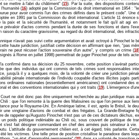
t se mettre à l'abri du châtiment" (
15
). Par la suite, des dispositions conte
 l'humanité (
16
) adopté par la Commission du droit international en 1954 : "le
ourue pour avoir commis l'un des crimes définis dans le présent code". Une d
optée en 1991 par la Commission du droit international. L'article 11 énonce sou
tre la paix et la sécurité de l'humanité, et notamment le fait qu'il ait agi
e prévaloir d'actes commis pendant la durée de ses fonctions et dans l'exe
raison du caractère gravissime, au regard du droit international, des infract
annique n'avait pas suivi cette argumentation et avait octroyé à Pinochet le bé
cette haute juridiction, justifiait cette décision en affirmant que rien, "pas m
rain ne peut récuser l'action souveraine d'un autre", y compris un crime (
18
é signés à Rome en juillet 1998) permettrait de juger Pinochet pour de tels acte
'a confirmé dans sa décision du 25 novembre, cette position s'avérait particu
dée que des individus qui ont commis de tels crimes sont responsables inte
nce, jusqu'à il y a quelques mois, de la volonté de créer une juridiction péna
sabilité pénale internationale de l'individu coupable d'actes illicites jugés p
ctions ordinaires nationales (essentiellement américaines) ont condamné de
ional et des conventions internationales qui y ont traits (
19
). L'émergence d'un
h Court ne doit donc pas être uniquement recherchée au plan juridique mais a
Chili : que l'on remonte à la guerre des Malouines ou que l'on pense aux lie
ance pour le Royaume-Uni. En Amérique latine, il est, après le Brésil, le deuxi
r une vingtaine d'avions de combat et des frégates. La Grande-Bretagne fig
saire de rappeler qu'Augusto Pinochet n'est pas un de ces dictateurs déchus, 
n poids politique indéniable au Chili où, sous couvert de politique de trans
et s'est fait désigner commandant en chef des armées puis sénateur à vie. Sa p
tu. L'attitude du gouvernement chilien est, à cet égard, très parlante. Cert
 été les victimes. Une telle prise de position cristallise le paradoxe dans leq
ittborn, "un état d'anormalité permanente" (
20
) dans sa volonté de transition po