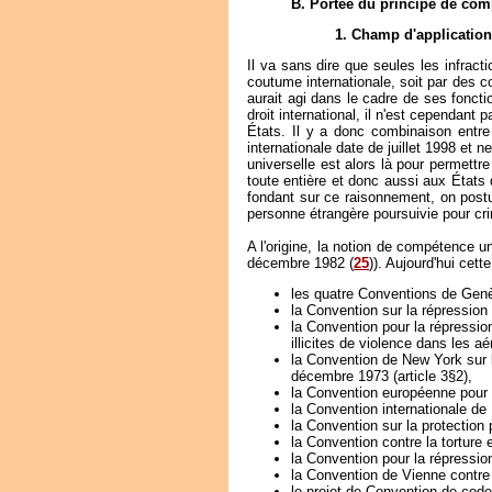
B. Portée du principe de com
1. Champ d'application
Il va sans dire que seules les infract
coutume internationale, soit par des c
aurait agi dans le cadre de ses fonctio
droit international, il n'est cependant
États. Il y a donc combinaison entre
internationale date de juillet 1998 et 
universelle est alors là pour permettr
toute entière et donc aussi aux États 
fondant sur ce raisonnement, on postul
personne étrangère poursuivie pour cri
A l'origine, la notion de compétence un
décembre 1982 (
25
)). Aujourd'hui cet
les quatre Conventions de Genève 
la Convention sur la répression 
la Convention pour la répression
illicites de violence dans les aé
la Convention de New York sur l
décembre 1973 (article 3§2),
la Convention européenne pour l
la Convention internationale de
la Convention sur la protection
la Convention contre la torture
la Convention pour la répression
la Convention de Vienne contre 
le projet de Convention de code 