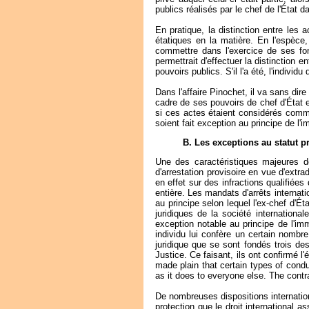
publics réalisés par le chef de l'État 
En pratique, la distinction entre les a
étatiques en la matière. En l'espèce,
commettre dans l'exercice de ses fo
permettrait d'effectuer la distinction e
pouvoirs publics. S'il l'a été, l'individ
Dans l'affaire Pinochet, il va sans dir
cadre de ses pouvoirs de chef d'État et
si ces actes étaient considérés comme 
soient fait exception au principe de l'
B. Les exceptions au statut p
Une des caractéristiques majeures de 
d'arrestation provisoire en vue d'extra
en effet sur des infractions qualifiées
entière. Les mandats d'arrêts internat
au principe selon lequel l'ex-chef d'É
juridiques de la société internationa
exception notable au principe de l'im
individu lui confère un certain nomb
juridique que se sont fondés trois de
Justice. Ce faisant, ils ont confirmé l
made plain that certain types of cond
as it does to everyone else. The contr
De nombreuses dispositions internation
protection que le droit international a