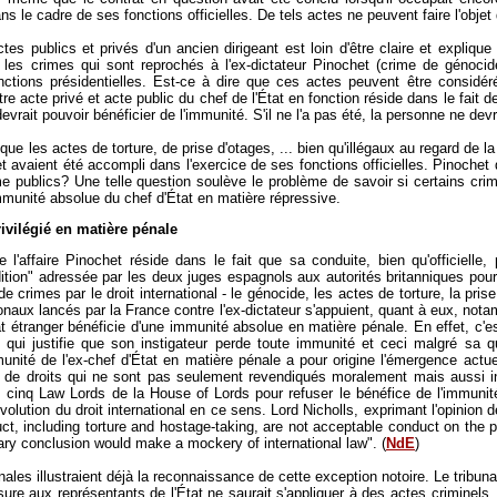
dans le cadre de ses fonctions officielles. De tels actes ne peuvent faire l'ob
ctes publics et privés d'un ancien dirigeant est loin d'être claire et expliqu
 les crimes qui sont reprochés à l'ex-dictateur Pinochet (crime de génocide,
nctions présidentielles. Est-ce à dire que ces actes peuvent être considé
ntre acte privé et acte public du chef de l'État en fonction réside dans le fait d
u devrait pouvoir bénéficier de l'immunité. S'il ne l'a pas été, la personne ne de
e que les actes de torture, de prise d'otages, ... bien qu'illégaux au regard de 
 avaient été accompli dans l'exercice de ses fonctions officielles. Pinochet de
publics? Une telle question soulève le problème de savoir si certains crimes 
immunité absolue du chef d'État en matière répressive.
rivilégié en matière pénale
l'affaire Pinochet réside dans le fait que sa conduite, bien qu'officielle,
dition" adressée par les deux juges espagnols aux autorités britanniques pour ju
 de crimes par le droit international - le génocide, les actes de torture, la pri
ionaux lancés par la France contre l'ex-dictateur s'appuient, quant à eux, no
tat étranger bénéficie d'une immunité absolue en matière pénale. En effet, c'es
le qui justifie que son instigateur perde toute immunité et ceci malgré sa qu
munité de l'ex-chef d'État en matière pénale a pour origine l'émergence ac
re de droits qui ne sont pas seulement revendiqués moralement mais aussi in
s cinq Law Lords de la House of Lords pour refuser le bénéfice de l'immunit
'évolution du droit international en ce sens. Lord Nicholls, exprimant l'opinion 
uct, including torture and hostage-taking, are not acceptable conduct on the 
ary conclusion would make a mockery of international law". (
NdE
)
ales illustraient déjà la reconnaissance de cette exception notoire. Le tribun
ssure aux représentants de l'État ne saurait s'appliquer à des actes criminels