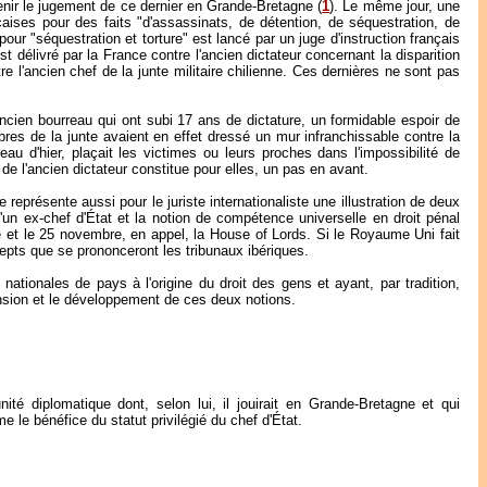
enir le jugement de ce dernier en Grande-Bretagne (
1
). Le même jour, une
aises pour des faits "d'assassinats, de détention, de séquestration, de
our "séquestration et torture" est lancé par un juge d'instruction français
élivré par la France contre l'ancien dictateur concernant la disparition
re l'ancien chef de la junte militaire chilienne. Ces dernières ne sont pas
ncien bourreau qui ont subi 17 ans de dictature, un formidable espoir de
mbres de la junte avaient en effet dressé un mur infranchissable contre la
eau d'hier, plaçait les victimes ou leurs proches dans l'impossibilité de
 de l'ancien dictateur constitue pour elles, un pas en avant.
 représente aussi pour le juriste internationaliste une illustration de deux
'un ex-chef d'État et la notion de compétence universelle en droit pénal
ue et le 25 novembre, en appel, la House of Lords. Si le Royaume Uni fait
epts que se prononceront les tribunaux ibériques.
 nationales de pays à l'origine du droit des gens et ayant, par tradition,
nsion et le développement de ces deux notions.
ité diplomatique dont, selon lui, il jouirait en Grande-Bretagne et qui
me le bénéfice du statut privilégié du chef d'État.