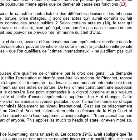
jet de poursuites même après que ce dernier ait cessé ses fonctions (
13
).
e ainsi le caractère contradictoire des différentes décisions des tribunaux
 torture, prise d'otages,...) sont des actes qu'il aurait commis ou fait
rés comme des actes publics ? Selon certains auteurs (
14
), le test qui
e savoir si cet acte, bien qu'illégal, a ou non été pris dans le cadre de ses
vrait pas pouvoir se prévaloir de l'immunité du chef d'État.
la loi chilienne, avaient été autorisés par son représentant suprême dans le
vrait-il alors pouvoir bénéficier de cette immunité juridictionnelle pénale
- que l'on qualifiera de "crimes internationaux" - ne justifient pas qu'il
 puisse être qualifiée de criminelle par le droit des gens. "La demande
stifier l'arrestation et bientôt peut-être l'extradition de Pinochet, repose
se d'otages et le terrorisme - car lésant la communauté internationale toute
tamment sur des actes de torture. De tels crimes constituent une exception
t le caractère à ce point attentatoire à la dignité humaine et aux valeurs
alité officielle d'ancien représentant suprême d'un État étranger. Cette
tuelle d'un consensus universel postulant que l'humanité même de chaque
criminés légalement au niveau international. C'est sur ce raisonnement
é au Général Pinochet, infirmant en cela la décision de la High Court of
de la majorité de la Cour suprême, a ainsi souligné : "International law has
part of anyone. This applies as much to heads of state, or even more so,
al de Nuremberg, dans un arrêt du 1er octobre 1946, avait souligné que "la
. Les auteurs de ces actes ne peuvent invoquer leur qualité officielle pour