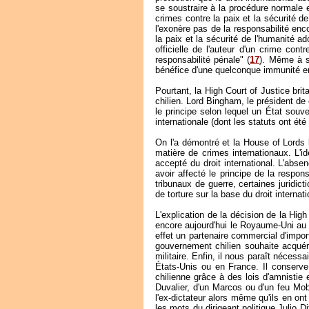
se soustraire à la procédure normale e
crimes contre la paix et la sécurité de
l'exonère pas de la responsabilité enc
la paix et la sécurité de l'humanité ad
officielle de l'auteur d'un crime con
responsabilité pénale" (
17
). Même à s
bénéfice d'une quelconque immunité en 
Pourtant, la High Court of Justice brit
chilien. Lord Bingham, le président de 
le principe selon lequel un État souve
internationale (dont les statuts ont ét
On l'a démontré et la House of Lords l
matière de crimes internationaux. L'i
accepté du droit international. L'abse
avoir affecté le principe de la respon
tribunaux de guerre, certaines juridi
de torture sur la base du droit internat
L'explication de la décision de la Hig
encore aujourd'hui le Royaume-Uni au 
effet un partenaire commercial d'import
gouvernement chilien souhaite acquéri
militaire. Enfin, il nous paraît néces
États-Unis ou en France. Il conserve u
chilienne grâce à des lois d'amnistie 
Duvalier, d'un Marcos ou d'un feu Mobu
l'ex-dictateur alors même qu'ils en ont
les mots du dirigeant politique Julio D