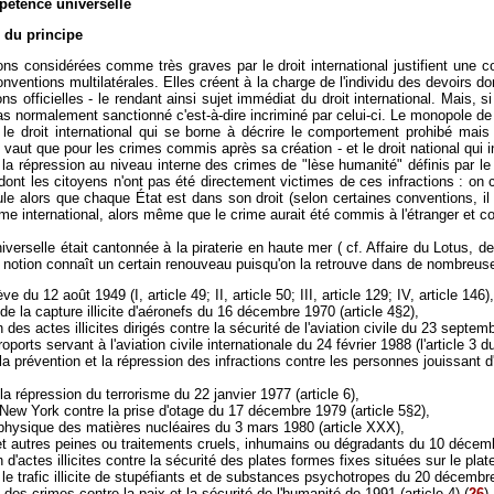
pétence universelle
 du principe
ions considérées comme très graves par le droit international justifient une 
onventions multilatérales. Elles créent à la charge de l'individu des devoirs
ns officielles - le rendant ainsi sujet immédiat du droit international. Mais, si
 pas normalement sanctionné c'est-à-dire incriminé par celui-ci. Le monopole de 
 le droit international qui se borne à décrire le comportement prohibé mai
ne vaut que pour les crimes commis après sa création - et le droit national qui
e la répression au niveau interne des crimes de "lèse humanité" définis par le
dont les citoyens n'ont pas été directement victimes de ces infractions : on
e alors que chaque État est dans son droit (selon certaines conventions, il p
me international, alors même que le crime aurait été commis à l'étranger et c
iverselle était cantonnée à la piraterie en haute mer ( cf. Affaire du Lotus, d
te notion connaît un certain renouveau puisqu'on la retrouve dans de nombreus
du 12 août 1949 (I, article 49; II, article 50; III, article 129; IV, article 146),
de la capture illicite d'aéronefs du 16 décembre 1970 (article 4§2),
 des actes illicites dirigés contre la sécurité de l'aviation civile du 23 septe
roports servant à l'aviation civile internationale du 24 février 1988 (l'article 3 
a prévention et la répression des infractions contre les personnes jouissant d
a répression du terrorisme du 22 janvier 1977 (article 6),
 New York contre la prise d'otage du 17 décembre 1979 (article 5§2),
 physique des matières nucléaires du 3 mars 1980 (article XXX),
 et autres peines ou traitements cruels, inhumains ou dégradants du 10 décembre
 d'actes illicites contre la sécurité des plates formes fixes situées sur le pla
le trafic illicite de stupéfiants et de substances psychotropes du 20 décembre
des crimes contre la paix et la sécurité de l'humanité de 1991 (article 4) (
26
).