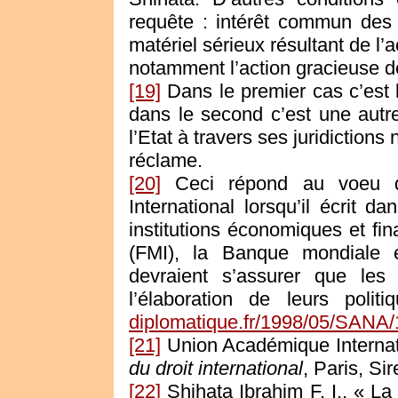
requête : intérêt commun des 
matériel sérieux résultant de l
notamment l’action gracieuse d
[19]
Dans le premier cas c’est l
dans le second c’est une autr
l’Etat à travers ses juridictions 
réclame.
[20]
Ceci répond au voeu de
International lorsqu’il écrit d
institutions économiques et fin
(FMI), la Banque mondiale 
devraient s’assurer que le
l’élaboration de leurs poli
diplomatique.fr/1998/05/SANA/
[21]
Union Académique Internat
du droit international
, Paris, Si
[22]
Shihata Ibrahim F. I., « L