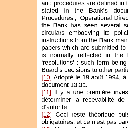
and procedures are defined in t
stated in the Bank’s docum
Procedures’, ‘Operational Direc
the Bank has seen several se
circulars embodying its poli
instructions from the Bank mana
papers which are submitted to t
is normally reflected in th
‘resolutions’ ; such form bein
Board’s decisions to other parti
[10]
Adopté le 19 août 1994, à
document 13.3a.
[11]
Il y a une première invest
déterminer la recevabilité d
d’autorité.
[12]
Ceci reste théorique pui
obligatoires, et ce n’est pas pa