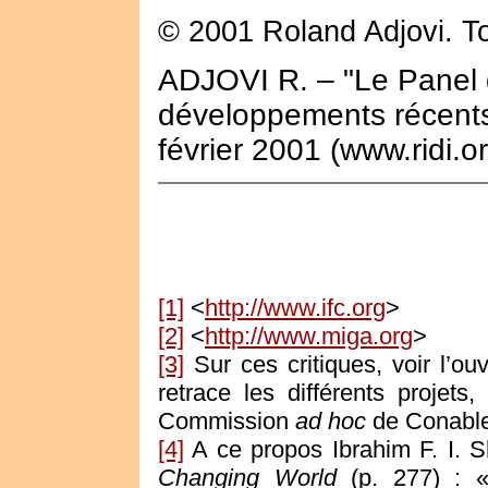
© 2001 Roland Adjovi. To
ADJOVI R. – "Le Panel 
développements récent
février 2001 (www.ridi.or
[1]
<
http://www.ifc.org
>
[2]
<
http://www.miga.org
>
[3]
Sur ces critiques, voir l’ou
retrace les différents projet
Commission
ad hoc
de Conable,
[4]
A ce propos Ibrahim F. I. 
Changing World
(p. 277) : «