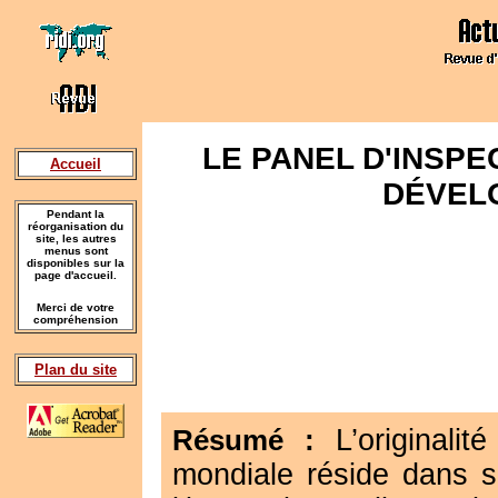
LE PANEL D'INSPE
Accueil
DÉVEL
Pendant la
réorganisation du
site, les autres
menus sont
disponibles sur la
page d'accueil.
Merci de votre
compréhension
Plan du site
Résumé :
L’original
mondiale réside dans so