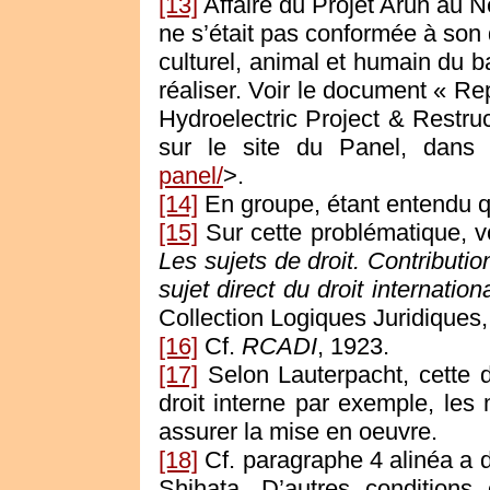
[13]
Affaire du Projet Arun au N
ne s’était pas conformée à son d
culturel, animal et humain du ba
réaliser. Voir le document « 
Hydroelectric Project & Restru
sur le site du Panel, dans
panel/
>.
[14]
En groupe, étant entendu q
[15]
Sur cette problématique, vo
Les sujets de droit. Contributi
sujet direct du droit internation
Collection Logiques Juridiques,
[16]
Cf.
RCADI
, 1923.
[17]
Selon Lauterpacht, cette d
droit interne par exemple, les
assurer la mise en oeuvre.
[18]
Cf. paragraphe 4 alinéa a 
Shihata. D’autres conditions