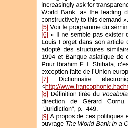
increasingly ask for transparen
World Bank, as the leading d
constructively to this demand »
[5]
Voir le programme du sémin
[6]
« Il ne semble pas exister d
Louis Forget dans son article d
adopté des structures simila
1994 et Banque asiatique de 
Pour Ibrahim F. I. Shihata, c’
exception faite de l’Union euro
[7]
Dictionnaire électron
<
http://www.francophonie.hachet
[8]
Définition tirée du
Vocabulai
direction de Gérard Cornu,
"Juridiction", p.
449.
[9]
A propos de ces politiques e
ouvrage
The World Bank in a 