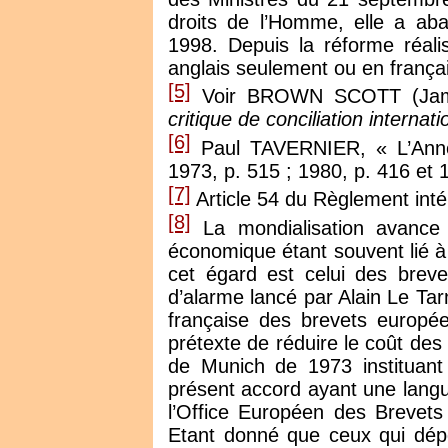
droits de l’Homme, elle a aban
1998. Depuis la réforme réali
anglais seulement ou en frança
[5]
Voir BROWN SCOTT (Ja
critique de conciliation internati
[6]
Paul TAVERNIER, « L’Année
1973, p. 515 ; 1980, p. 416 et 
[7]
Article 54 du Règlement int
[8]
La mondialisation avance
économique étant souvent lié à 
cet égard est celui des brevet
d’alarme lancé par Alain Le Tar
française des brevets europé
prétexte de réduire le coût des
de Munich de 1973 instituant 
présent accord ayant une langu
l’Office Européen des Brevet
Etant donné que ceux qui dépo