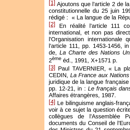
[1]
Ajoutons que l’article 2 de la
constitutionnelle du 25 juin 19
rédigé : « La langue de la Répub
[2]
En réalité l’article 111 c
international, et non pas dire
l’Organisation international
l’article 111, pp. 1453-1456, 
de,
La Charte des Nations Uni
ème
2
éd., 1991, X+1571 p.
[3]
Paul TAVERNIER, « La place
CEDIN,
La France aux Nations
juridique de la langue français
pp. 12-21, in :
Le français dans
Affaires étrangères, 1987.
[4]
Le bilinguisme anglais-frança
voir à ce sujet la question écr
collègues de l’Assemblée P
documents du Conseil de l’Eur
des Ministres du 21 septembr