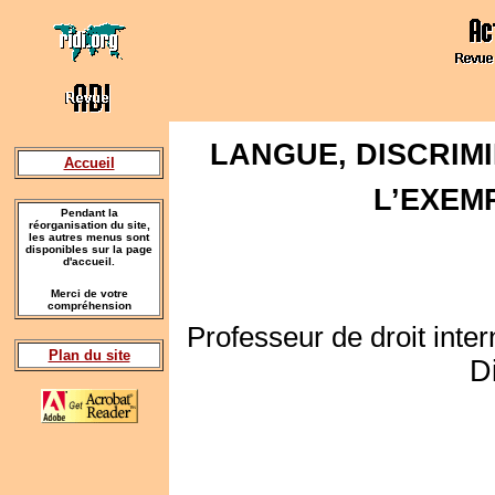
LANGUE, DISCRIM
Accueil
L’EXEM
Pendant la
réorganisation du site,
les autres menus sont
disponibles sur la page
d'accueil.
Merci de votre
compréhension
Professeur de droit inter
Plan du site
D