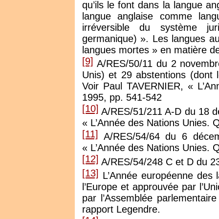
qu’ils le font dans la langue an
langue anglaise comme langue
irréversible du système ju
germanique) ». Les langues aut
langues mortes » en matière de
[9]
A/RES/50/11 du 2 novembre 
Unis) et 29 abstentions (dont 
Voir Paul TAVERNIER, « L’Ann
1995, pp. 541-542
[10]
A/RES/51/211 A-D du 18 d
« L’Année des Nations Unies. Q
[11]
A/RES/54/64 du 6 décem
« L’Année des Nations Unies. Q
[12]
A/RES/54/248 C et D du 2
[13]
L’Année européenne des lan
l’Europe et approuvée par l’
par l’Assemblée parlementair
rapport Legendre.