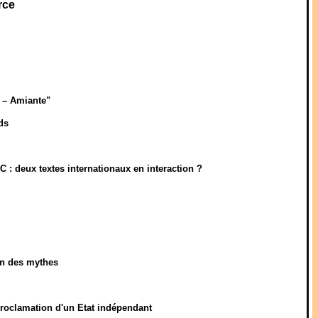
rce
E – Amiante"
ds
C : deux textes internationaux en interaction ?
on des mythes
 proclamation d'un Etat indépendant