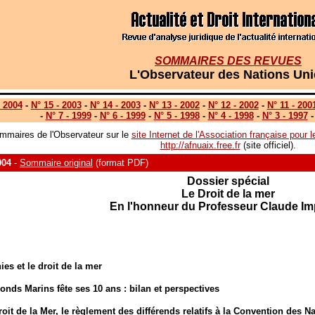
SOMMAIRES DES REVUES
L'O
bservateur des Nations Uni
- 2004
-
N° 15 - 2003
-
N° 14 - 2003
-
N° 13 - 2002
-
N° 12 - 2002
-
N° 11 - 200
-
N° 7 - 1999
-
N° 6 - 1999
-
N° 5 - 1998
-
N° 4 - 1998
-
N° 3 - 1997
mmaires de l'Observateur sur le
site Internet de l'Association française pour
http://afnuaix.free.fr
(site officiel).
004
-
Sommaire original
(format PDF)
Dossier spécial
Le Droit de la mer
En l'honneur du Professeur Claude Imp
es et le droit de la mer
Fonds Marins fête ses 10 ans : bilan et perspectives
roit de la Mer, le règlement des différends relatifs à la Convention des 