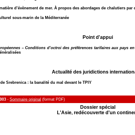
atière d’évènement de mer. À propos des abordages de chalutiers par 
ulturel sous-marin de la Méditerranée
Point d'appui
péennes – Conditions d’octroi des préférences tarifaires aux pays e
généralisées
Actualité des juridictions internation
 de Srebrenica : la banalité du mal devant le TPIY
003
-
Sommaire original
(format PDF)
Dossier spécial
L'Asie, redécouverte d'un contine