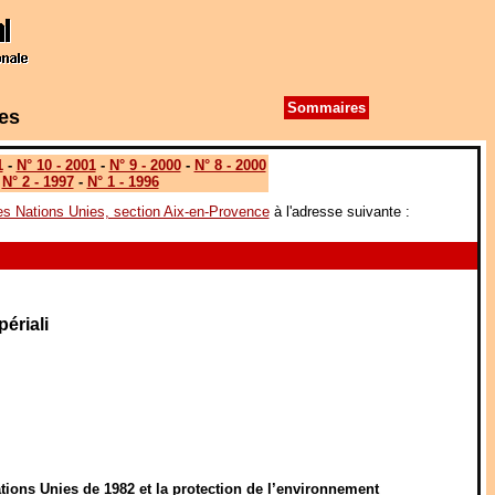
Sommaires
es
1
-
N° 10 - 2001
-
N° 9 - 2000
-
N° 8 - 2000
-
N° 2 - 1997
-
N° 1 - 1996
 les Nations Unies, section Aix-en-Provence
à l'adresse suivante :
ériali
Nations Unies de 1982 et la protection de l’environnement