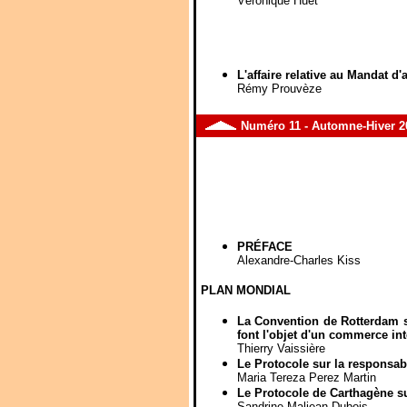
Véronique Huet
L'affaire relative au Mandat d'
Rémy Prouvèze
Numéro
11
- Automne-Hiver 2
PRÉFACE
Alexandre-Charles Kiss
PLAN MONDIAL
La Convention de Rotterdam s
font l'objet d'un commerce int
Thierry Vaissière
Le Protocole sur la responsab
Maria Tereza Perez Martin
Le Protocole de Carthagène s
Sandrine Maljean-Dubois