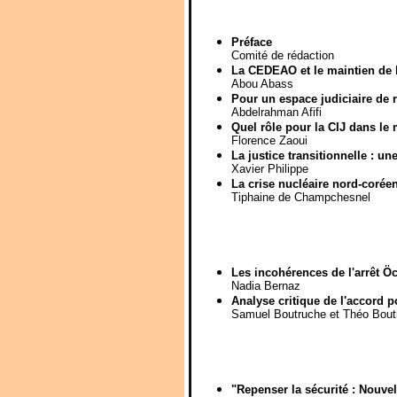
Préface
Comité de rédaction
La CEDEAO et le maintien de la
Abou Abass
Pour un espace judiciaire de 
Abdelrahman Afifi
Quel rôle pour la CIJ dans le m
Florence Zaoui
La justice transitionnelle : un
Xavier Philippe
La crise nucléaire nord-coréenn
Tiphaine de Champchesnel
Les incohérences de l'arrêt Ö
Nadia Bernaz
Analyse critique de l'accord p
Samuel Boutruche et Théo Bout
"Repenser la sécurité : Nouve